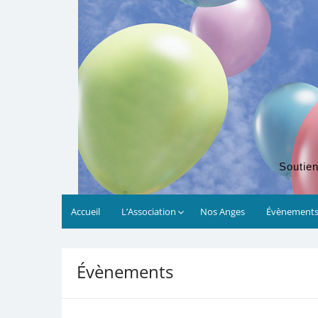
Soutien
Accueil
L’Association
Nos Anges
Évènement
00:00
Évènements
01:00