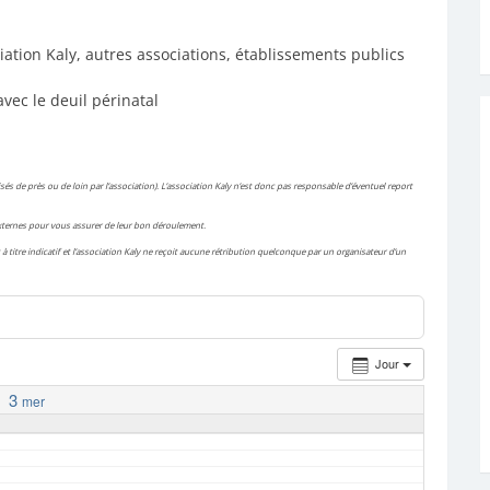
iation Kaly, autres associations, établissements publics
avec le deuil périnatal
és de près ou de loin par l’association). L’association Kaly n’est donc pas responsable d’éventuel report
 externes pour vous assurer de leur bon déroulement.
à titre indicatif et l’association Kaly ne reçoit aucune rétribution quelconque par un organisateur d’un
Jour
3
mer