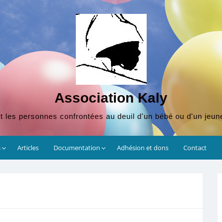
Association Kaly
t les personnes confrontées au deuil d'un bébé ou d'un jeun
s
Articles
Documentation
Adhésion et dons
Contact