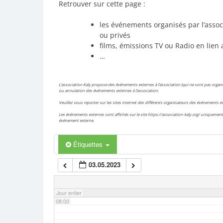
Retrouver sur cette page :
02:00
les événements organisés par l’assoc
ou privés
films, émissions TV ou Radio en lien 
03:00
…
04:00
L’association Kaly propose des événements externes à l’association (qui ne sont pas organis
ou annulation des événements externes à l’association.
Veuillez vous reporter sur les sites internet des différents organisateurs des événements
05:00
Les événements externes sont affichés sur le site https://association-kaly.org/ uniquement 
événement externe.
06:00
Étiquettes
03.05.2023
07:00
Jour entier
08:00