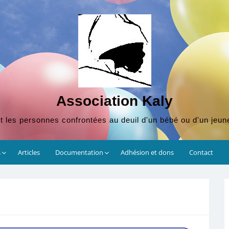
Association Kaly
t les personnes confrontées au deuil d'un bébé ou d'un jeun
s
Articles
Documentation
Adhésion et dons
Contact