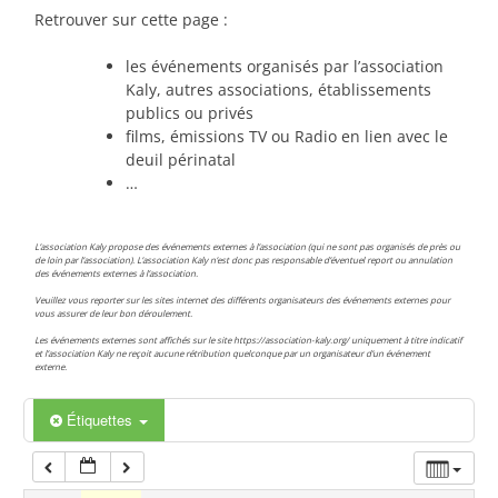
Retrouver sur cette page :
00:00
les événements organisés par l’association
Kaly, autres associations, établissements
01:00
publics ou privés
films, émissions TV ou Radio en lien avec le
deuil périnatal
02:00
…
03:00
L’association Kaly propose des événements externes à l’association (qui ne sont pas organisés de près ou
de loin par l’association). L’association Kaly n’est donc pas responsable d’éventuel report ou annulation
des événements externes à l’association.
04:00
Veuillez vous reporter sur les sites internet des différents organisateurs des événements externes pour
vous assurer de leur bon déroulement.
Les événements externes sont affichés sur le site https://association-kaly.org/ uniquement à titre indicatif
et l’association Kaly ne reçoit aucune rétribution quelconque par un organisateur d’un événement
05:00
externe.
Étiquettes
06:00
07:00