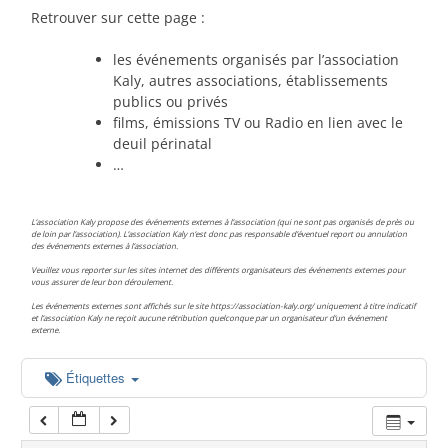
00:00
Retrouver sur cette page :
les événements organisés par l’association
01:00
Kaly, autres associations, établissements
publics ou privés
films, émissions TV ou Radio en lien avec le
02:00
deuil périnatal
…
03:00
L’association Kaly propose des événements externes à l’association (qui ne sont pas organisés de près ou
de loin par l’association). L’association Kaly n’est donc pas responsable d’éventuel report ou annulation
des événements externes à l’association.
04:00
Veuillez vous reporter sur les sites internet des différents organisateurs des événements externes pour
vous assurer de leur bon déroulement.
Les événements externes sont affichés sur le site https://association-kaly.org/ uniquement à titre indicatif
05:00
et l’association Kaly ne reçoit aucune rétribution quelconque par un organisateur d’un événement
externe.
06:00
Étiquettes
07:00