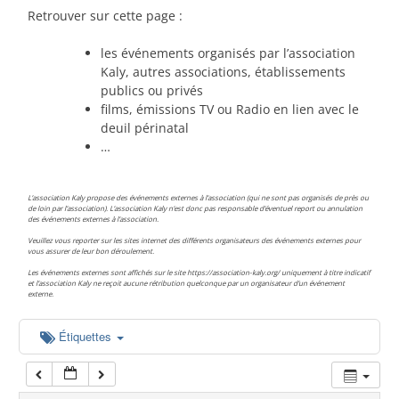
00:00
Retrouver sur cette page :
les événements organisés par l’association
01:00
Kaly, autres associations, établissements
publics ou privés
films, émissions TV ou Radio en lien avec le
02:00
deuil périnatal
…
03:00
L’association Kaly propose des événements externes à l’association (qui ne sont pas organisés de près ou
de loin par l’association). L’association Kaly n’est donc pas responsable d’éventuel report ou annulation
des événements externes à l’association.
04:00
Veuillez vous reporter sur les sites internet des différents organisateurs des événements externes pour
vous assurer de leur bon déroulement.
Les événements externes sont affichés sur le site https://association-kaly.org/ uniquement à titre indicatif
05:00
et l’association Kaly ne reçoit aucune rétribution quelconque par un organisateur d’un événement
externe.
06:00
Étiquettes
07:00