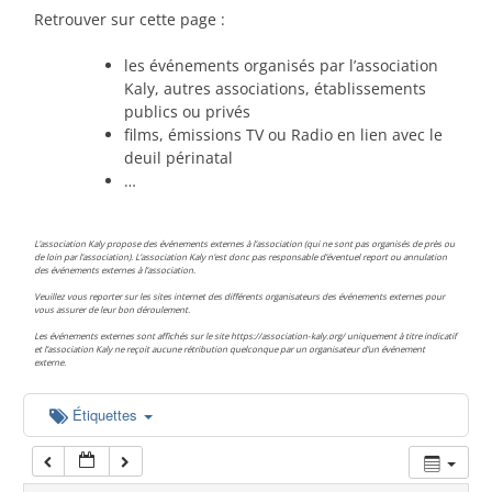
00:00
Retrouver sur cette page :
les événements organisés par l’association
01:00
Kaly, autres associations, établissements
publics ou privés
films, émissions TV ou Radio en lien avec le
02:00
deuil périnatal
…
03:00
L’association Kaly propose des événements externes à l’association (qui ne sont pas organisés de près ou
de loin par l’association). L’association Kaly n’est donc pas responsable d’éventuel report ou annulation
des événements externes à l’association.
04:00
Veuillez vous reporter sur les sites internet des différents organisateurs des événements externes pour
vous assurer de leur bon déroulement.
Les événements externes sont affichés sur le site https://association-kaly.org/ uniquement à titre indicatif
05:00
et l’association Kaly ne reçoit aucune rétribution quelconque par un organisateur d’un événement
externe.
06:00
Étiquettes
07:00