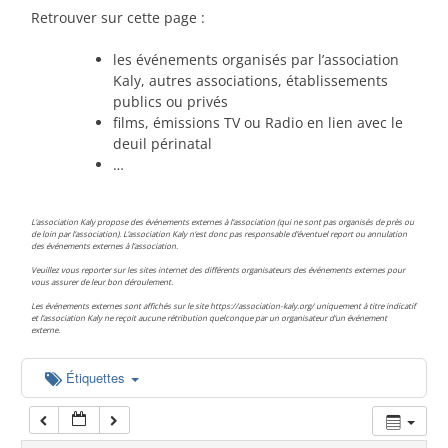
00:00
Retrouver sur cette page :
les événements organisés par l’association
01:00
Kaly, autres associations, établissements
publics ou privés
films, émissions TV ou Radio en lien avec le
02:00
deuil périnatal
…
03:00
L’association Kaly propose des événements externes à l’association (qui ne sont pas organisés de près ou
de loin par l’association). L’association Kaly n’est donc pas responsable d’éventuel report ou annulation
des événements externes à l’association.
04:00
Veuillez vous reporter sur les sites internet des différents organisateurs des événements externes pour
vous assurer de leur bon déroulement.
Les événements externes sont affichés sur le site https://association-kaly.org/ uniquement à titre indicatif
05:00
et l’association Kaly ne reçoit aucune rétribution quelconque par un organisateur d’un événement
externe.
06:00
Étiquettes
07:00