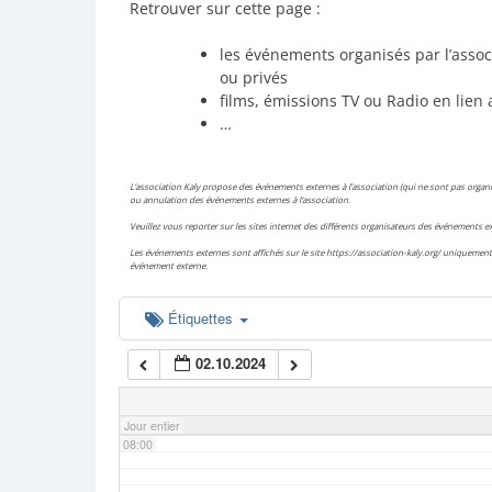
Retrouver sur cette page :
02:00
les événements organisés par l’assoc
ou privés
films, émissions TV ou Radio en lien 
03:00
…
04:00
L’association Kaly propose des événements externes à l’association (qui ne sont pas organis
ou annulation des événements externes à l’association.
Veuillez vous reporter sur les sites internet des différents organisateurs des événements
05:00
Les événements externes sont affichés sur le site https://association-kaly.org/ uniquement 
événement externe.
06:00
Étiquettes
02.10.2024
07:00
Jour entier
08:00