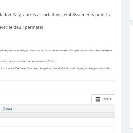
iation Kaly, autres associations, établissements publics
avec le deuil périnatal
és de près ou de loin par l’association). L’association Kaly n’est donc pas responsable d’éventuel report
 externes pour vous assurer de leur bon déroulement.
à titre indicatif et l’association Kaly ne reçoit aucune rétribution quelconque par un organisateur d’un
Jour
2
mer