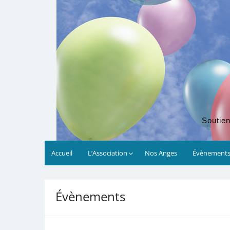
Soutien
Accueil
L’Association
Nos Anges
Évènement
00:00
Évènements
01:00