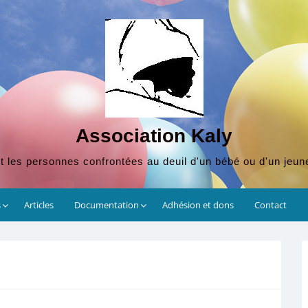
Association Kaly
t les personnes confrontées au deuil d'un bébé ou d'un jeun
s
Articles
Documentation
Adhésion et dons
Contact