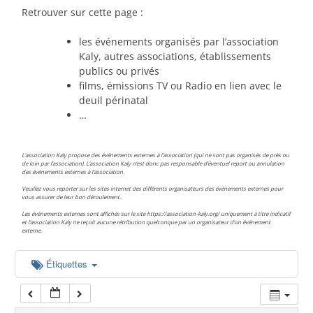
00:00
Retrouver sur cette page :
les événements organisés par l’association
01:00
Kaly, autres associations, établissements
publics ou privés
films, émissions TV ou Radio en lien avec le
02:00
deuil périnatal
…
03:00
L’association Kaly propose des événements externes à l’association (qui ne sont pas organisés de près ou
de loin par l’association). L’association Kaly n’est donc pas responsable d’éventuel report ou annulation
des événements externes à l’association.
04:00
Veuillez vous reporter sur les sites internet des différents organisateurs des événements externes pour
vous assurer de leur bon déroulement.
Les événements externes sont affichés sur le site https://association-kaly.org/ uniquement à titre indicatif
05:00
et l’association Kaly ne reçoit aucune rétribution quelconque par un organisateur d’un événement
externe.
06:00
Étiquettes
07:00