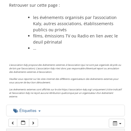
00:00
Retrouver sur cette page :
les événements organisés par l’association
01:00
Kaly, autres associations, établissements
publics ou privés
films, émissions TV ou Radio en lien avec le
02:00
deuil périnatal
…
03:00
L’association Kaly propose des événements externes à l’association (qui ne sont pas organisés de près ou
de loin par l’association). L’association Kaly n’est donc pas responsable d’éventuel report ou annulation
des événements externes à l’association.
04:00
Veuillez vous reporter sur les sites internet des différents organisateurs des événements externes pour
vous assurer de leur bon déroulement.
Les événements externes sont affichés sur le site https://association-kaly.org/ uniquement à titre indicatif
05:00
et l’association Kaly ne reçoit aucune rétribution quelconque par un organisateur d’un événement
externe.
06:00
Étiquettes
07:00