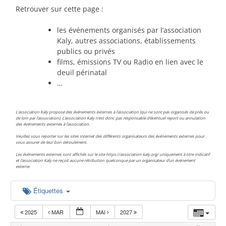
Retrouver sur cette page :
les événements organisés par l’association
Kaly, autres associations, établissements
publics ou privés
films, émissions TV ou Radio en lien avec le
deuil périnatal
…
L’association Kaly propose des événements externes à l’association (qui ne sont pas organisés de près ou
de loin par l’association). L’association Kaly n’est donc pas responsable d’éventuel report ou annulation
des événements externes à l’association.
Veuillez vous reporter sur les sites internet des différents organisateurs des événements externes pour
vous assurer de leur bon déroulement.
Les événements externes sont affichés sur le site https://association-kaly.org/ uniquement à titre indicatif
et l’association Kaly ne reçoit aucune rétribution quelconque par un organisateur d’un événement
externe.
Étiquettes
2025
MAR
MAI
2027