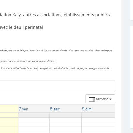
iation Kaly, autres associations, établissements publics
avec le deuil périnatal
és de près ou de loin par l’association). L’association Kaly n’est donc pas responsable d’éventuel report
 externes pour vous assurer de leur bon déroulement.
à titre indicatif et l’association Kaly ne reçoit aucune rétribution quelconque par un organisateur d’un
Semaine
7
8
9
ven
sam
dim