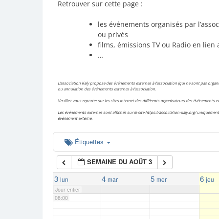
Retrouver sur cette page :
02:00
les événements organisés par l’assoc
ou privés
films, émissions TV ou Radio en lien 
03:00
…
04:00
L’association Kaly propose des événements externes à l’association (qui ne sont pas organis
ou annulation des événements externes à l’association.
Veuillez vous reporter sur les sites internet des différents organisateurs des événements
05:00
Les événements externes sont affichés sur le site https://association-kaly.org/ uniquement 
événement externe.
06:00
Étiquettes
SEMAINE DU AOÛT 3
07:00
3
4
5
6
lun
mar
mer
jeu
Jour entier
08:00