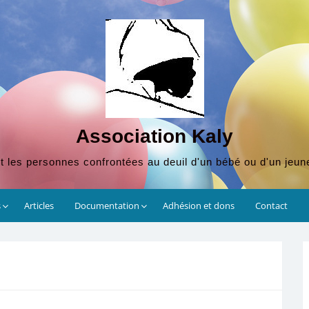
Association Kaly
t les personnes confrontées au deuil d'un bébé ou d'un jeun
s
Articles
Documentation
Adhésion et dons
Contact