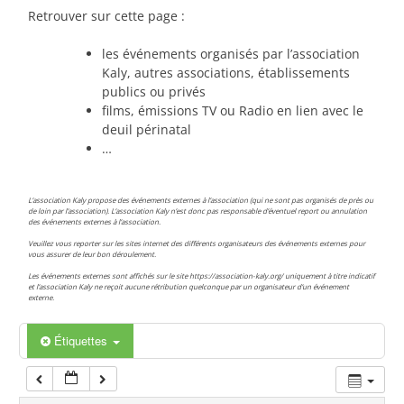
00:00
Retrouver sur cette page :
les événements organisés par l’association
01:00
Kaly, autres associations, établissements
publics ou privés
films, émissions TV ou Radio en lien avec le
02:00
deuil périnatal
…
03:00
L’association Kaly propose des événements externes à l’association (qui ne sont pas organisés de près ou
de loin par l’association). L’association Kaly n’est donc pas responsable d’éventuel report ou annulation
des événements externes à l’association.
04:00
Veuillez vous reporter sur les sites internet des différents organisateurs des événements externes pour
vous assurer de leur bon déroulement.
Les événements externes sont affichés sur le site https://association-kaly.org/ uniquement à titre indicatif
05:00
et l’association Kaly ne reçoit aucune rétribution quelconque par un organisateur d’un événement
externe.
06:00
Étiquettes
07:00