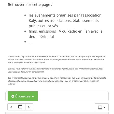
00:00
Retrouver sur cette page :
les événements organisés par l’association
01:00
Kaly, autres associations, établissements
publics ou privés
films, émissions TV ou Radio en lien avec le
02:00
deuil périnatal
…
03:00
L’association Kaly propose des événements externes à l’association (qui ne sont pas organisés de près ou
de loin par l’association). L’association Kaly n’est donc pas responsable d’éventuel report ou annulation
des événements externes à l’association.
04:00
Veuillez vous reporter sur les sites internet des différents organisateurs des événements externes pour
vous assurer de leur bon déroulement.
Les événements externes sont affichés sur le site https://association-kaly.org/ uniquement à titre indicatif
05:00
et l’association Kaly ne reçoit aucune rétribution quelconque par un organisateur d’un événement
externe.
06:00
Étiquettes
07:00