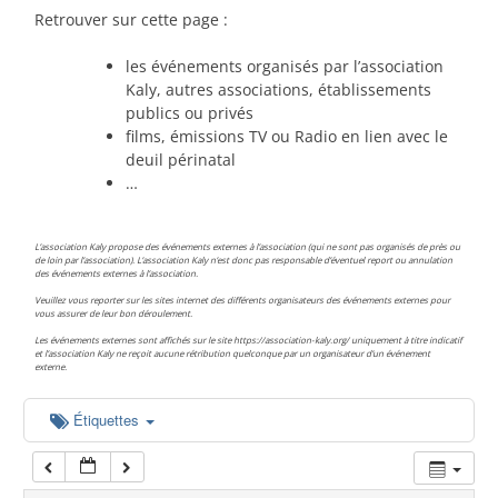
00:00
Retrouver sur cette page :
les événements organisés par l’association
01:00
Kaly, autres associations, établissements
publics ou privés
films, émissions TV ou Radio en lien avec le
02:00
deuil périnatal
…
03:00
L’association Kaly propose des événements externes à l’association (qui ne sont pas organisés de près ou
de loin par l’association). L’association Kaly n’est donc pas responsable d’éventuel report ou annulation
des événements externes à l’association.
04:00
Veuillez vous reporter sur les sites internet des différents organisateurs des événements externes pour
vous assurer de leur bon déroulement.
Les événements externes sont affichés sur le site https://association-kaly.org/ uniquement à titre indicatif
05:00
et l’association Kaly ne reçoit aucune rétribution quelconque par un organisateur d’un événement
externe.
06:00
Étiquettes
07:00