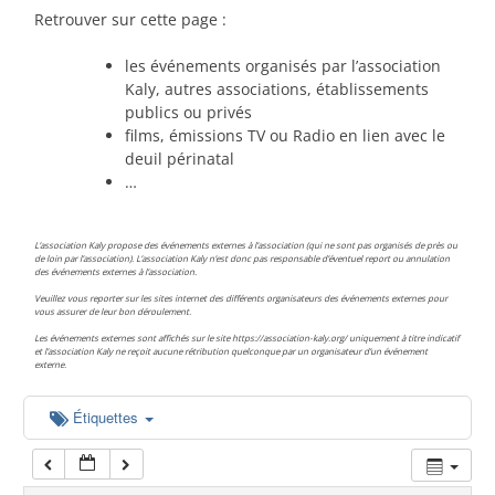
00:00
Retrouver sur cette page :
les événements organisés par l’association
01:00
Kaly, autres associations, établissements
publics ou privés
films, émissions TV ou Radio en lien avec le
02:00
deuil périnatal
…
03:00
L’association Kaly propose des événements externes à l’association (qui ne sont pas organisés de près ou
de loin par l’association). L’association Kaly n’est donc pas responsable d’éventuel report ou annulation
des événements externes à l’association.
04:00
Veuillez vous reporter sur les sites internet des différents organisateurs des événements externes pour
vous assurer de leur bon déroulement.
Les événements externes sont affichés sur le site https://association-kaly.org/ uniquement à titre indicatif
05:00
et l’association Kaly ne reçoit aucune rétribution quelconque par un organisateur d’un événement
externe.
06:00
Étiquettes
07:00