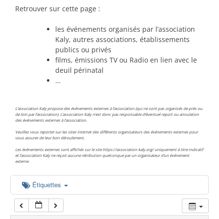
00:00
Retrouver sur cette page :
les événements organisés par l’association
01:00
Kaly, autres associations, établissements
publics ou privés
films, émissions TV ou Radio en lien avec le
02:00
deuil périnatal
…
03:00
L’association Kaly propose des événements externes à l’association (qui ne sont pas organisés de près ou
de loin par l’association). L’association Kaly n’est donc pas responsable d’éventuel report ou annulation
des événements externes à l’association.
04:00
Veuillez vous reporter sur les sites internet des différents organisateurs des événements externes pour
vous assurer de leur bon déroulement.
Les événements externes sont affichés sur le site https://association-kaly.org/ uniquement à titre indicatif
05:00
et l’association Kaly ne reçoit aucune rétribution quelconque par un organisateur d’un événement
externe.
06:00
Étiquettes
07:00