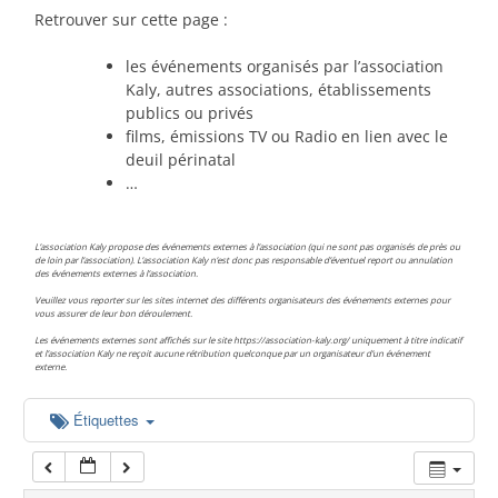
00:00
Retrouver sur cette page :
les événements organisés par l’association
01:00
Kaly, autres associations, établissements
publics ou privés
films, émissions TV ou Radio en lien avec le
02:00
deuil périnatal
…
03:00
L’association Kaly propose des événements externes à l’association (qui ne sont pas organisés de près ou
de loin par l’association). L’association Kaly n’est donc pas responsable d’éventuel report ou annulation
des événements externes à l’association.
04:00
Veuillez vous reporter sur les sites internet des différents organisateurs des événements externes pour
vous assurer de leur bon déroulement.
Les événements externes sont affichés sur le site https://association-kaly.org/ uniquement à titre indicatif
05:00
et l’association Kaly ne reçoit aucune rétribution quelconque par un organisateur d’un événement
externe.
06:00
Étiquettes
07:00