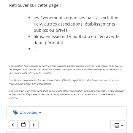
00:00
Retrouver sur cette page :
les événements organisés par l’association
01:00
Kaly, autres associations, établissements
publics ou privés
films, émissions TV ou Radio en lien avec le
02:00
deuil périnatal
…
03:00
L’association Kaly propose des événements externes à l’association (qui ne sont pas organisés de près ou
de loin par l’association). L’association Kaly n’est donc pas responsable d’éventuel report ou annulation
des événements externes à l’association.
04:00
Veuillez vous reporter sur les sites internet des différents organisateurs des événements externes pour
vous assurer de leur bon déroulement.
Les événements externes sont affichés sur le site https://association-kaly.org/ uniquement à titre indicatif
05:00
et l’association Kaly ne reçoit aucune rétribution quelconque par un organisateur d’un événement
externe.
06:00
Étiquettes
07:00