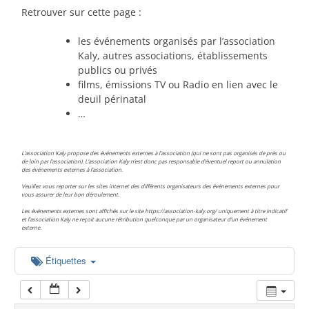
00:00
Retrouver sur cette page :
les événements organisés par l’association
01:00
Kaly, autres associations, établissements
publics ou privés
films, émissions TV ou Radio en lien avec le
02:00
deuil périnatal
…
03:00
L’association Kaly propose des événements externes à l’association (qui ne sont pas organisés de près ou
de loin par l’association). L’association Kaly n’est donc pas responsable d’éventuel report ou annulation
des événements externes à l’association.
04:00
Veuillez vous reporter sur les sites internet des différents organisateurs des événements externes pour
vous assurer de leur bon déroulement.
Les événements externes sont affichés sur le site https://association-kaly.org/ uniquement à titre indicatif
05:00
et l’association Kaly ne reçoit aucune rétribution quelconque par un organisateur d’un événement
externe.
06:00
Étiquettes
07:00