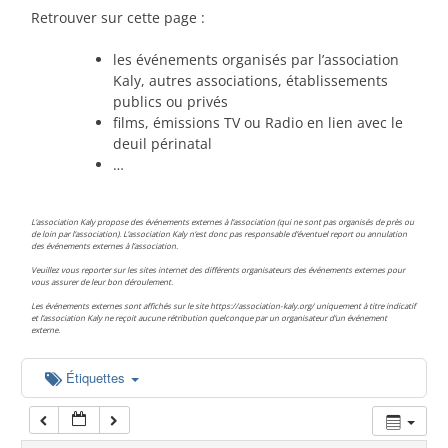
00:00
Retrouver sur cette page :
les événements organisés par l’association
01:00
Kaly, autres associations, établissements
publics ou privés
films, émissions TV ou Radio en lien avec le
02:00
deuil périnatal
…
03:00
L’association Kaly propose des événements externes à l’association (qui ne sont pas organisés de près ou
de loin par l’association). L’association Kaly n’est donc pas responsable d’éventuel report ou annulation
des événements externes à l’association.
04:00
Veuillez vous reporter sur les sites internet des différents organisateurs des événements externes pour
vous assurer de leur bon déroulement.
Les événements externes sont affichés sur le site https://association-kaly.org/ uniquement à titre indicatif
05:00
et l’association Kaly ne reçoit aucune rétribution quelconque par un organisateur d’un événement
externe.
06:00
Étiquettes
07:00