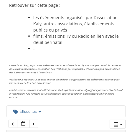
00:00
Retrouver sur cette page :
les événements organisés par l’association
01:00
Kaly, autres associations, établissements
publics ou privés
films, émissions TV ou Radio en lien avec le
02:00
deuil périnatal
…
03:00
L’association Kaly propose des événements externes à l’association (qui ne sont pas organisés de près ou
de loin par l’association). L’association Kaly n’est donc pas responsable d’éventuel report ou annulation
des événements externes à l’association.
04:00
Veuillez vous reporter sur les sites internet des différents organisateurs des événements externes pour
vous assurer de leur bon déroulement.
Les événements externes sont affichés sur le site https://association-kaly.org/ uniquement à titre indicatif
05:00
et l’association Kaly ne reçoit aucune rétribution quelconque par un organisateur d’un événement
externe.
06:00
Étiquettes
07:00