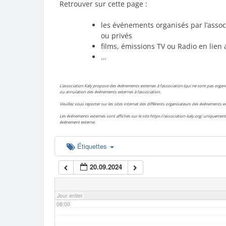
Retrouver sur cette page :
02:00
les événements organisés par l’assoc
ou privés
films, émissions TV ou Radio en lien 
03:00
…
04:00
L’association Kaly propose des événements externes à l’association (qui ne sont pas organis
ou annulation des événements externes à l’association.
Veuillez vous reporter sur les sites internet des différents organisateurs des événements
05:00
Les événements externes sont affichés sur le site https://association-kaly.org/ uniquement 
événement externe.
06:00
Étiquettes
20.09.2024
07:00
Jour entier
08:00