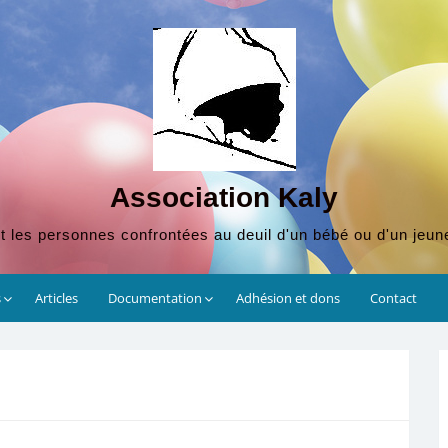
Association Kaly
t les personnes confrontées au deuil d'un bébé ou d'un jeun
s
Articles
Documentation
Adhésion et dons
Contact