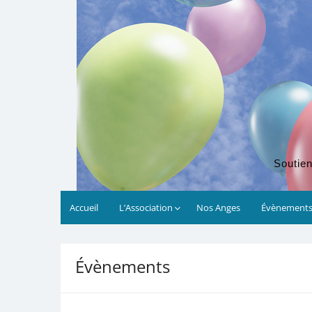
Soutien
Accueil
L’Association
Nos Anges
Évènement
00:00
Évènements
01:00