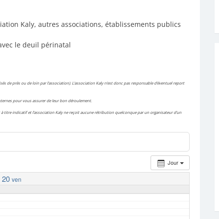
iation Kaly, autres associations, établissements publics
avec le deuil périnatal
és de près ou de loin par l’association). L’association Kaly n’est donc pas responsable d’éventuel report
 externes pour vous assurer de leur bon déroulement.
à titre indicatif et l’association Kaly ne reçoit aucune rétribution quelconque par un organisateur d’un
Jour
20
ven