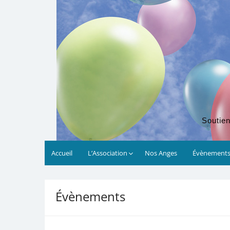
Soutien
Accueil
L’Association
Nos Anges
Évènement
00:00
Évènements
01:00