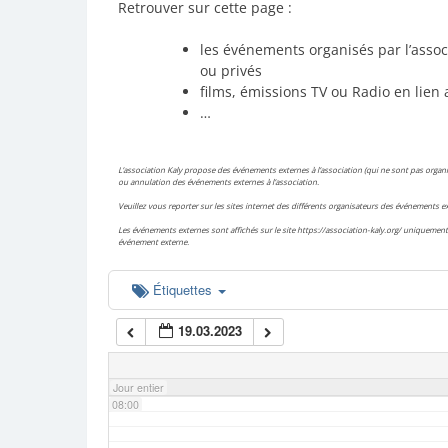
Retrouver sur cette page :
02:00
les événements organisés par l’assoc
ou privés
films, émissions TV ou Radio en lien 
03:00
…
04:00
L’association Kaly propose des événements externes à l’association (qui ne sont pas organis
ou annulation des événements externes à l’association.
Veuillez vous reporter sur les sites internet des différents organisateurs des événements
05:00
Les événements externes sont affichés sur le site https://association-kaly.org/ uniquement 
événement externe.
06:00
Étiquettes
19.03.2023
07:00
Jour entier
08:00