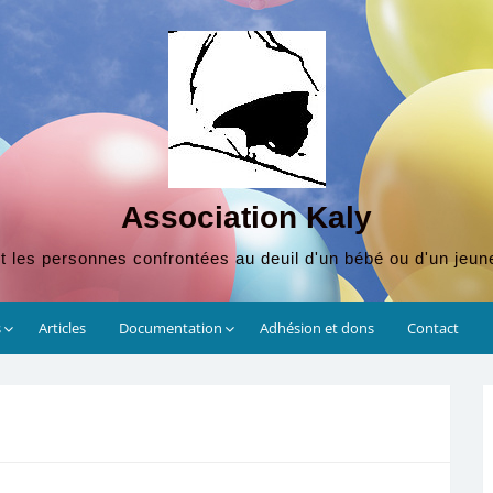
Association Kaly
t les personnes confrontées au deuil d'un bébé ou d'un jeun
s
Articles
Documentation
Adhésion et dons
Contact