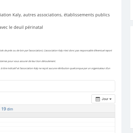
iation Kaly, autres associations, établissements publics
avec le deuil périnatal
és de près ou de loin par l’association). L’association Kaly n’est donc pas responsable d’éventuel report
 externes pour vous assurer de leur bon déroulement.
à titre indicatif et l’association Kaly ne reçoit aucune rétribution quelconque par un organisateur d’un
Jour
19
dim