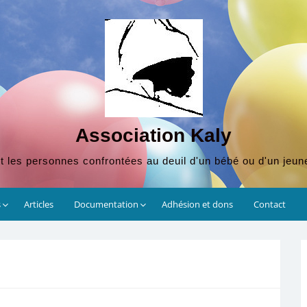
Association Kaly
t les personnes confrontées au deuil d'un bébé ou d'un jeun
s
Articles
Documentation
Adhésion et dons
Contact