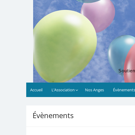
Soutien
Accueil
L’Association
Nos Anges
Évènement
00:00
Évènements
01:00