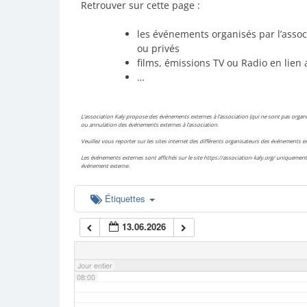
Retrouver sur cette page :
02:00
les événements organisés par l’assoc
ou privés
films, émissions TV ou Radio en lien 
03:00
…
04:00
L’association Kaly propose des événements externes à l’association (qui ne sont pas organis
ou annulation des événements externes à l’association.
Veuillez vous reporter sur les sites internet des différents organisateurs des événements
05:00
Les événements externes sont affichés sur le site https://association-kaly.org/ uniquement 
événement externe.
06:00
Étiquettes
13.06.2026
07:00
Jour entier
08:00