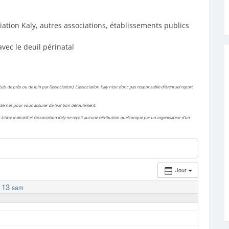
iation Kaly, autres associations, établissements publics
avec le deuil périnatal
és de près ou de loin par l’association). L’association Kaly n’est donc pas responsable d’éventuel report
 externes pour vous assurer de leur bon déroulement.
à titre indicatif et l’association Kaly ne reçoit aucune rétribution quelconque par un organisateur d’un
Jour
13
sam