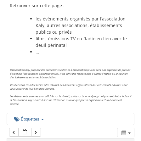
00:00
Retrouver sur cette page :
les événements organisés par l’association
01:00
Kaly, autres associations, établissements
publics ou privés
films, émissions TV ou Radio en lien avec le
02:00
deuil périnatal
…
03:00
L’association Kaly propose des événements externes à l’association (qui ne sont pas organisés de près ou
de loin par l’association). L’association Kaly n’est donc pas responsable d’éventuel report ou annulation
des événements externes à l’association.
04:00
Veuillez vous reporter sur les sites internet des différents organisateurs des événements externes pour
vous assurer de leur bon déroulement.
Les événements externes sont affichés sur le site https://association-kaly.org/ uniquement à titre indicatif
05:00
et l’association Kaly ne reçoit aucune rétribution quelconque par un organisateur d’un événement
externe.
06:00
Étiquettes
07:00