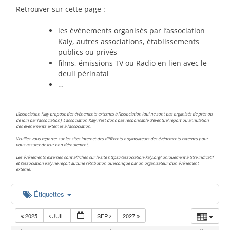
Retrouver sur cette page :
les événements organisés par l’association
Kaly, autres associations, établissements
publics ou privés
films, émissions TV ou Radio en lien avec le
deuil périnatal
…
L’association Kaly propose des événements externes à l’association (qui ne sont pas organisés de près ou
de loin par l’association). L’association Kaly n’est donc pas responsable d’éventuel report ou annulation
des événements externes à l’association.
Veuillez vous reporter sur les sites internet des différents organisateurs des événements externes pour
vous assurer de leur bon déroulement.
Les événements externes sont affichés sur le site https://association-kaly.org/ uniquement à titre indicatif
et l’association Kaly ne reçoit aucune rétribution quelconque par un organisateur d’un événement
externe.
Étiquettes
2025
JUIL
SEP
2027