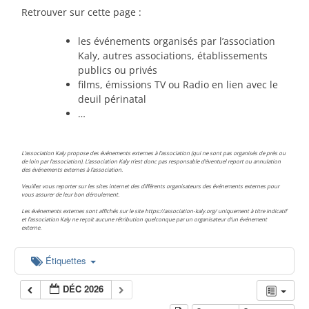
Retrouver sur cette page :
les événements organisés par l’association
Kaly, autres associations, établissements
publics ou privés
films, émissions TV ou Radio en lien avec le
deuil périnatal
…
L’association Kaly propose des événements externes à l’association (qui ne sont pas organisés de près ou
de loin par l’association). L’association Kaly n’est donc pas responsable d’éventuel report ou annulation
des événements externes à l’association.
Veuillez vous reporter sur les sites internet des différents organisateurs des événements externes pour
vous assurer de leur bon déroulement.
Les événements externes sont affichés sur le site https://association-kaly.org/ uniquement à titre indicatif
et l’association Kaly ne reçoit aucune rétribution quelconque par un organisateur d’un événement
externe.
Étiquettes
DÉC 2026