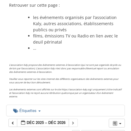
Retrouver sur cette page :
les événements organisés par l’association
Kaly, autres associations, établissements
publics ou privés
films, émissions TV ou Radio en lien avec le
deuil périnatal
…
L’association Kaly propose des événements externes à l’association (qui ne sont pas organisés de près ou
de loin par l’association). L’association Kaly n’est donc pas responsable d’éventuel report ou annulation
des événements externes à l’association.
Veuillez vous reporter sur les sites internet des différents organisateurs des événements externes pour
vous assurer de leur bon déroulement.
Les événements externes sont affichés sur le site https://association-kaly.org/ uniquement à titre indicatif
et l’association Kaly ne reçoit aucune rétribution quelconque par un organisateur d’un événement
externe.
Étiquettes
DÉC 2025 – DÉC 2026