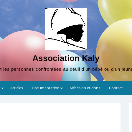
Association Kaly
t les personnes confrontées au deuil d'un bébé ou d'un jeun
s
Articles
Documentation
Adhésion et dons
Contact