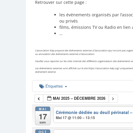
Retrouver sur cette page :
les événements organisés par l’assoc
ou privés
films, émissions TV ou Radio en lien 
…
L’association Kaly propose des événements externes à l’association (qui ne sont pas organis
ou annulation des événements externes à l’association.
Veuillez vous reporter sur les sites internet des différents organisateurs des événements
Les événements externes sont affichés sur le site https://association-kaly.org/ uniquement 
événement externe.
Étiquettes
MAI 2025 – DÉCEMBRE 2026
MAI
Cérémonie dédiée au deuil périnatal 
17
Mai 17 @ 11:00 – 13:15
sam
OCT