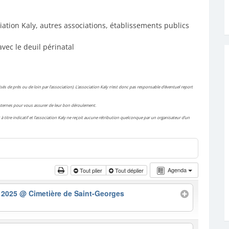
iation Kaly, autres associations, établissements publics
avec le deuil périnatal
és de près ou de loin par l’association). L’association Kaly n’est donc pas responsable d’éventuel report
 externes pour vous assurer de leur bon déroulement.
à titre indicatif et l’association Kaly ne reçoit aucune rétribution quelconque par un organisateur d’un
Agenda
Tout plier
Tout déplier
– 2025
@ Cimetière de Saint-Georges