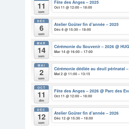
Fête des Anges – 2025
11
Oct 11 @ 12:00 – 18:00
sam
DÉC
Atelier Goûter fin d’année – 2025
6
Déc 6 @ 15:30 – 18:00
sam
MAR
Cérémonie du Souvenir – 2026
@ HU
14
Mar 14 @ 16:00 – 17:00
sam
MAI
Cérémonie dédiée au deuil périnatal 
2
Mai 2 @ 11:00 – 13:15
sam
OCT
Fête des Anges – 2026
@ Parc des Ev
11
Oct 11 @ 12:00 – 18:00
dim
DÉC
Atelier Goûter fin d’année – 2026
12
Déc 12 @ 15:30 – 18:00
sam