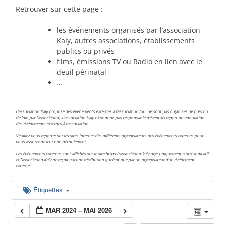
Retrouver sur cette page :
les événements organisés par l’association
Kaly, autres associations, établissements
publics ou privés
films, émissions TV ou Radio en lien avec le
deuil périnatal
…
L’association Kaly propose des événements externes à l’association (qui ne sont pas organisés de près ou
de loin par l’association). L’association Kaly n’est donc pas responsable d’éventuel report ou annulation
des événements externes à l’association.
Veuillez vous reporter sur les sites internet des différents organisateurs des événements externes pour
vous assurer de leur bon déroulement.
Les événements externes sont affichés sur le site https://association-kaly.org/ uniquement à titre indicatif
et l’association Kaly ne reçoit aucune rétribution quelconque par un organisateur d’un événement
externe.
Étiquettes
MAR 2024 – MAI 2026