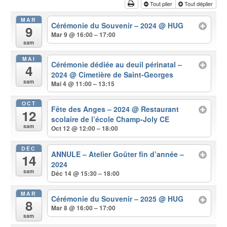
Tout plier
Tout déplier
MAR
Cérémonie du Souvenir – 2024
@ HUG
9
Mar 9 @ 16:00 – 17:00
sam
MAI
Cérémonie dédiée au deuil périnatal –
4
2024
@ Cimetière de Saint-Georges
sam
Mai 4 @ 11:00 – 13:15
OCT
Fête des Anges – 2024
@ Restaurant
12
scolaire de l’école Champ-Joly CE
sam
Oct 12 @ 12:00 – 18:00
DÉC
ANNULE – Atelier Goûter fin d’année –
14
2024
sam
Déc 14 @ 15:30 – 18:00
MAR
Cérémonie du Souvenir – 2025
@ HUG
8
Mar 8 @ 16:00 – 17:00
sam