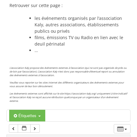
Retrouver sur cette page :
00:00
les événements organisés par l’association
Kaly, autres associations, établissements
01:00
publics ou privés
films, émissions TV ou Radio en lien avec le
deuil périnatal
02:00
…
03:00
L’association Kaly propose des événements externes à l’association (qui ne sont pas organisés de près ou
de loin par l’association). L’association Kaly n’est donc pas responsable d’éventuel report ou annulation
des événements externes à l’association.
04:00
Veuillez vous reporter sur les sites internet des différents organisateurs des événements externes pour
vous assurer de leur bon déroulement.
Les événements externes sont affichés sur le site https://association-kaly.org/ uniquement à titre indicatif
et l’association Kaly ne reçoit aucune rétribution quelconque par un organisateur d’un événement
05:00
externe.
Étiquettes
06:00
07:00