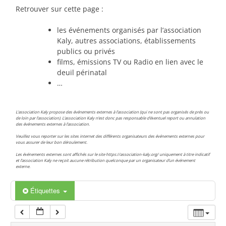
Retrouver sur cette page :
00:00
les événements organisés par l’association
Kaly, autres associations, établissements
01:00
publics ou privés
films, émissions TV ou Radio en lien avec le
deuil périnatal
02:00
…
03:00
L’association Kaly propose des événements externes à l’association (qui ne sont pas organisés de près ou
de loin par l’association). L’association Kaly n’est donc pas responsable d’éventuel report ou annulation
des événements externes à l’association.
04:00
Veuillez vous reporter sur les sites internet des différents organisateurs des événements externes pour
vous assurer de leur bon déroulement.
Les événements externes sont affichés sur le site https://association-kaly.org/ uniquement à titre indicatif
et l’association Kaly ne reçoit aucune rétribution quelconque par un organisateur d’un événement
05:00
externe.
Étiquettes
06:00
07:00