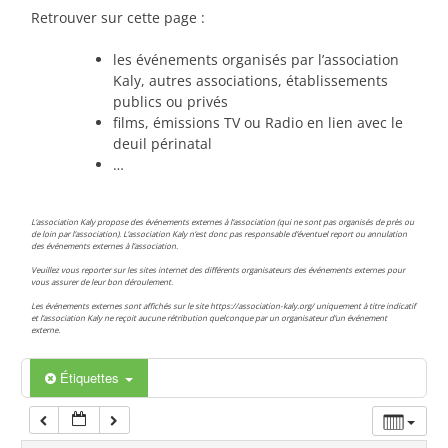
Retrouver sur cette page :
00:00
les événements organisés par l’association
Kaly, autres associations, établissements
01:00
publics ou privés
films, émissions TV ou Radio en lien avec le
deuil périnatal
02:00
…
03:00
L’association Kaly propose des événements externes à l’association (qui ne sont pas organisés de près ou
de loin par l’association). L’association Kaly n’est donc pas responsable d’éventuel report ou annulation
des événements externes à l’association.
04:00
Veuillez vous reporter sur les sites internet des différents organisateurs des événements externes pour
vous assurer de leur bon déroulement.
Les événements externes sont affichés sur le site https://association-kaly.org/ uniquement à titre indicatif
et l’association Kaly ne reçoit aucune rétribution quelconque par un organisateur d’un événement
05:00
externe.
Étiquettes
06:00
07:00