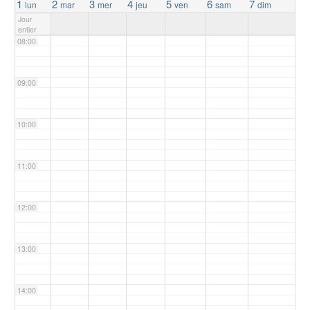
1
2
3
4
5
6
7
lun
mar
mer
jeu
ven
sam
dim
Jour
entier
08:00
09:00
10:00
11:00
12:00
13:00
14:00