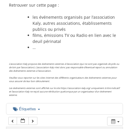
00:00
Retrouver sur cette page :
les événements organisés par l’association
01:00
Kaly, autres associations, établissements
publics ou privés
films, émissions TV ou Radio en lien avec le
02:00
deuil périnatal
…
03:00
L’association Kaly propose des événements externes à l’association (qui ne sont pas organisés de près ou
de loin par l’association). L’association Kaly n’est donc pas responsable d’éventuel report ou annulation
des événements externes à l’association.
04:00
Veuillez vous reporter sur les sites internet des différents organisateurs des événements externes pour
vous assurer de leur bon déroulement.
Les événements externes sont affichés sur le site https://association-kaly.org/ uniquement à titre indicatif
05:00
et l’association Kaly ne reçoit aucune rétribution quelconque par un organisateur d’un événement
externe.
06:00
Étiquettes
07:00