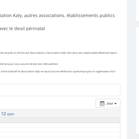
iation Kaly, autres associations, établissements publics
avec le deuil périnatal
és de près ou de loin par l’association). L’association Kaly n’est donc pas responsable d’éventuel report
 externes pour vous assurer de leur bon déroulement.
à titre indicatif et l’association Kaly ne reçoit aucune rétribution quelconque par un organisateur d’un
Jour
12
sam