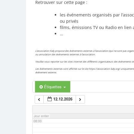
Retrouver sur cette page :
02:00
les événements organisés par l’assoc
ou privés
films, émissions TV ou Radio en lien 
03:00
…
04:00
L’association Kaly propose des événements externes à l’association (qui ne sont pas organis
ou annulation des événements externes à l’association.
Veuillez vous reporter sur les sites internet des différents organisateurs des événements
05:00
Les événements externes sont affichés sur le site https://association-kaly.org/ uniquement 
événement externe.
06:00
Étiquettes
12.12.2026
07:00
Jour entier
08:00