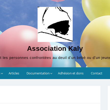
Association Kaly
t les personnes confrontées au deuil d'un bébé ou d'un jeun
s
Articles
Documentation
Adhésion et dons
Contact