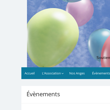
Soutien
Accueil
L’Association
Nos Anges
Évènement
00:00
Évènements
01:00