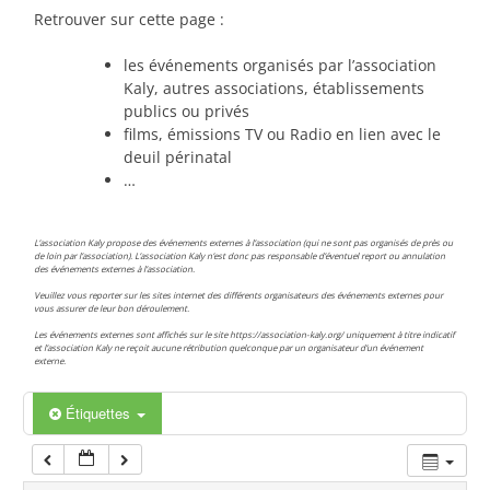
00:00
Retrouver sur cette page :
les événements organisés par l’association
01:00
Kaly, autres associations, établissements
publics ou privés
films, émissions TV ou Radio en lien avec le
02:00
deuil périnatal
…
03:00
L’association Kaly propose des événements externes à l’association (qui ne sont pas organisés de près ou
de loin par l’association). L’association Kaly n’est donc pas responsable d’éventuel report ou annulation
des événements externes à l’association.
04:00
Veuillez vous reporter sur les sites internet des différents organisateurs des événements externes pour
vous assurer de leur bon déroulement.
Les événements externes sont affichés sur le site https://association-kaly.org/ uniquement à titre indicatif
05:00
et l’association Kaly ne reçoit aucune rétribution quelconque par un organisateur d’un événement
externe.
06:00
Étiquettes
07:00