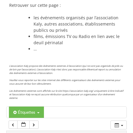
00:00
Retrouver sur cette page :
les événements organisés par l’association
01:00
Kaly, autres associations, établissements
publics ou privés
films, émissions TV ou Radio en lien avec le
02:00
deuil périnatal
…
03:00
L’association Kaly propose des événements externes à l’association (qui ne sont pas organisés de près ou
de loin par l’association). L’association Kaly n’est donc pas responsable d’éventuel report ou annulation
des événements externes à l’association.
04:00
Veuillez vous reporter sur les sites internet des différents organisateurs des événements externes pour
vous assurer de leur bon déroulement.
Les événements externes sont affichés sur le site https://association-kaly.org/ uniquement à titre indicatif
05:00
et l’association Kaly ne reçoit aucune rétribution quelconque par un organisateur d’un événement
externe.
06:00
Étiquettes
07:00