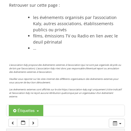
00:00
Retrouver sur cette page :
les événements organisés par l’association
01:00
Kaly, autres associations, établissements
publics ou privés
films, émissions TV ou Radio en lien avec le
02:00
deuil périnatal
…
03:00
L’association Kaly propose des événements externes à l’association (qui ne sont pas organisés de près ou
de loin par l’association). L’association Kaly n’est donc pas responsable d’éventuel report ou annulation
des événements externes à l’association.
04:00
Veuillez vous reporter sur les sites internet des différents organisateurs des événements externes pour
vous assurer de leur bon déroulement.
Les événements externes sont affichés sur le site https://association-kaly.org/ uniquement à titre indicatif
05:00
et l’association Kaly ne reçoit aucune rétribution quelconque par un organisateur d’un événement
externe.
06:00
Étiquettes
07:00