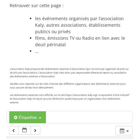
00:00
Retrouver sur cette page :
les événements organisés par l’association
01:00
Kaly, autres associations, établissements
publics ou privés
films, émissions TV ou Radio en lien avec le
02:00
deuil périnatal
…
03:00
L’association Kaly propose des événements externes à l’association (qui ne sont pas organisés de près ou
de loin par l’association). L’association Kaly n’est donc pas responsable d’éventuel report ou annulation
des événements externes à l’association.
04:00
Veuillez vous reporter sur les sites internet des différents organisateurs des événements externes pour
vous assurer de leur bon déroulement.
Les événements externes sont affichés sur le site https://association-kaly.org/ uniquement à titre indicatif
05:00
et l’association Kaly ne reçoit aucune rétribution quelconque par un organisateur d’un événement
externe.
06:00
Étiquettes
07:00