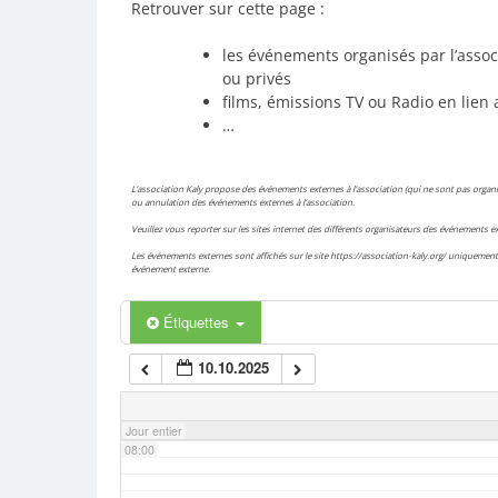
Retrouver sur cette page :
02:00
les événements organisés par l’assoc
ou privés
films, émissions TV ou Radio en lien 
03:00
…
04:00
L’association Kaly propose des événements externes à l’association (qui ne sont pas organis
ou annulation des événements externes à l’association.
Veuillez vous reporter sur les sites internet des différents organisateurs des événements
05:00
Les événements externes sont affichés sur le site https://association-kaly.org/ uniquement 
événement externe.
06:00
Étiquettes
10.10.2025
07:00
Jour entier
08:00