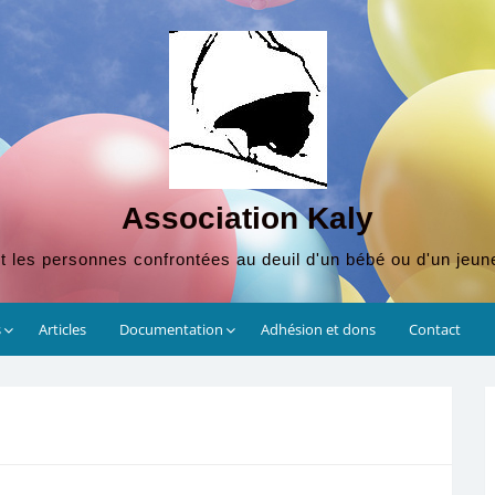
Association Kaly
t les personnes confrontées au deuil d'un bébé ou d'un jeun
s
Articles
Documentation
Adhésion et dons
Contact