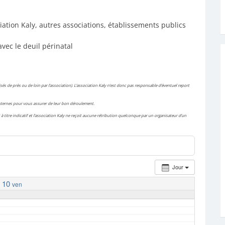
iation Kaly, autres associations, établissements publics
avec le deuil périnatal
és de près ou de loin par l’association). L’association Kaly n’est donc pas responsable d’éventuel report
 externes pour vous assurer de leur bon déroulement.
à titre indicatif et l’association Kaly ne reçoit aucune rétribution quelconque par un organisateur d’un
Jour
10
ven