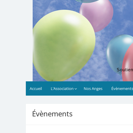
Soutien
Accueil
L’Association
Nos Anges
Évènement
00:00
Évènements
01:00