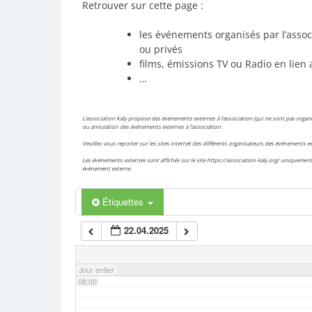
Retrouver sur cette page :
02:00
les événements organisés par l’assoc
ou privés
films, émissions TV ou Radio en lien 
03:00
…
04:00
L’association Kaly propose des événements externes à l’association (qui ne sont pas organis
ou annulation des événements externes à l’association.
Veuillez vous reporter sur les sites internet des différents organisateurs des événements
05:00
Les événements externes sont affichés sur le site https://association-kaly.org/ uniquement 
événement externe.
06:00
Étiquettes
22.04.2025
07:00
Jour entier
08:00