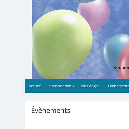
Soutien
Accueil
L’Association
Nos Anges
Évènement
00:00
Évènements
01:00