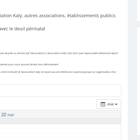
iation Kaly, autres associations, établissements publics
avec le deuil périnatal
és de près ou de loin par l’association). L’association Kaly n’est donc pas responsable d’éventuel report
 externes pour vous assurer de leur bon déroulement.
à titre indicatif et l’association Kaly ne reçoit aucune rétribution quelconque par un organisateur d’un
Jour
22
mar