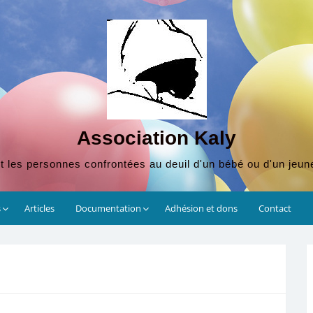
Association Kaly
t les personnes confrontées au deuil d'un bébé ou d'un jeun
s
Articles
Documentation
Adhésion et dons
Contact