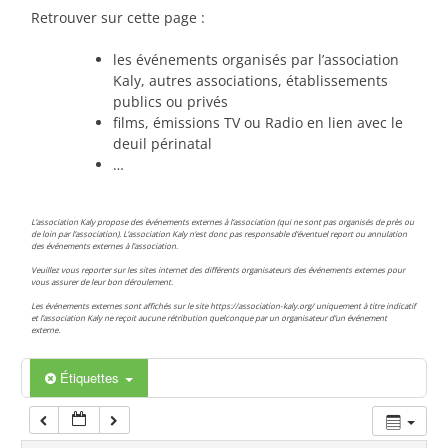
00:00
Retrouver sur cette page :
les événements organisés par l’association
01:00
Kaly, autres associations, établissements
publics ou privés
films, émissions TV ou Radio en lien avec le
02:00
deuil périnatal
…
03:00
L’association Kaly propose des événements externes à l’association (qui ne sont pas organisés de près ou
de loin par l’association). L’association Kaly n’est donc pas responsable d’éventuel report ou annulation
des événements externes à l’association.
04:00
Veuillez vous reporter sur les sites internet des différents organisateurs des événements externes pour
vous assurer de leur bon déroulement.
Les événements externes sont affichés sur le site https://association-kaly.org/ uniquement à titre indicatif
05:00
et l’association Kaly ne reçoit aucune rétribution quelconque par un organisateur d’un événement
externe.
06:00
Étiquettes
07:00