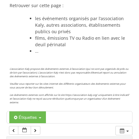
00:00
Retrouver sur cette page :
les événements organisés par l’association
01:00
Kaly, autres associations, établissements
publics ou privés
films, émissions TV ou Radio en lien avec le
02:00
deuil périnatal
…
03:00
L’association Kaly propose des événements externes à l’association (qui ne sont pas organisés de près ou
de loin par l’association). L’association Kaly n’est donc pas responsable d’éventuel report ou annulation
des événements externes à l’association.
04:00
Veuillez vous reporter sur les sites internet des différents organisateurs des événements externes pour
vous assurer de leur bon déroulement.
Les événements externes sont affichés sur le site https://association-kaly.org/ uniquement à titre indicatif
05:00
et l’association Kaly ne reçoit aucune rétribution quelconque par un organisateur d’un événement
externe.
06:00
Étiquettes
07:00