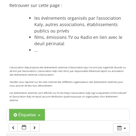
00:00
Retrouver sur cette page :
les événements organisés par l’association
01:00
Kaly, autres associations, établissements
publics ou privés
films, émissions TV ou Radio en lien avec le
02:00
deuil périnatal
…
03:00
L’association Kaly propose des événements externes à l’association (qui ne sont pas organisés de près ou
de loin par l’association). L’association Kaly n’est donc pas responsable d’éventuel report ou annulation
des événements externes à l’association.
04:00
Veuillez vous reporter sur les sites internet des différents organisateurs des événements externes pour
vous assurer de leur bon déroulement.
Les événements externes sont affichés sur le site https://association-kaly.org/ uniquement à titre indicatif
05:00
et l’association Kaly ne reçoit aucune rétribution quelconque par un organisateur d’un événement
externe.
06:00
Étiquettes
07:00