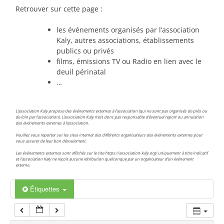
00:00
Retrouver sur cette page :
les événements organisés par l’association
01:00
Kaly, autres associations, établissements
publics ou privés
films, émissions TV ou Radio en lien avec le
02:00
deuil périnatal
…
03:00
L’association Kaly propose des événements externes à l’association (qui ne sont pas organisés de près ou
de loin par l’association). L’association Kaly n’est donc pas responsable d’éventuel report ou annulation
des événements externes à l’association.
04:00
Veuillez vous reporter sur les sites internet des différents organisateurs des événements externes pour
vous assurer de leur bon déroulement.
Les événements externes sont affichés sur le site https://association-kaly.org/ uniquement à titre indicatif
05:00
et l’association Kaly ne reçoit aucune rétribution quelconque par un organisateur d’un événement
externe.
06:00
Étiquettes
07:00