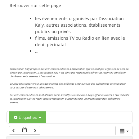
00:00
Retrouver sur cette page :
les événements organisés par l’association
01:00
Kaly, autres associations, établissements
publics ou privés
films, émissions TV ou Radio en lien avec le
02:00
deuil périnatal
…
03:00
L’association Kaly propose des événements externes à l’association (qui ne sont pas organisés de près ou
de loin par l’association). L’association Kaly n’est donc pas responsable d’éventuel report ou annulation
des événements externes à l’association.
04:00
Veuillez vous reporter sur les sites internet des différents organisateurs des événements externes pour
vous assurer de leur bon déroulement.
Les événements externes sont affichés sur le site https://association-kaly.org/ uniquement à titre indicatif
05:00
et l’association Kaly ne reçoit aucune rétribution quelconque par un organisateur d’un événement
externe.
06:00
Étiquettes
07:00