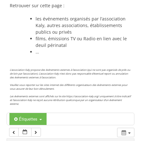
00:00
Retrouver sur cette page :
les événements organisés par l’association
01:00
Kaly, autres associations, établissements
publics ou privés
films, émissions TV ou Radio en lien avec le
02:00
deuil périnatal
…
03:00
L’association Kaly propose des événements externes à l’association (qui ne sont pas organisés de près ou
de loin par l’association). L’association Kaly n’est donc pas responsable d’éventuel report ou annulation
des événements externes à l’association.
04:00
Veuillez vous reporter sur les sites internet des différents organisateurs des événements externes pour
vous assurer de leur bon déroulement.
Les événements externes sont affichés sur le site https://association-kaly.org/ uniquement à titre indicatif
05:00
et l’association Kaly ne reçoit aucune rétribution quelconque par un organisateur d’un événement
externe.
06:00
Étiquettes
07:00