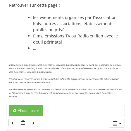
00:00
Retrouver sur cette page :
les événements organisés par l’association
01:00
Kaly, autres associations, établissements
publics ou privés
films, émissions TV ou Radio en lien avec le
02:00
deuil périnatal
…
03:00
L’association Kaly propose des événements externes à l’association (qui ne sont pas organisés de près ou
de loin par l’association). L’association Kaly n’est donc pas responsable d’éventuel report ou annulation
des événements externes à l’association.
04:00
Veuillez vous reporter sur les sites internet des différents organisateurs des événements externes pour
vous assurer de leur bon déroulement.
Les événements externes sont affichés sur le site https://association-kaly.org/ uniquement à titre indicatif
05:00
et l’association Kaly ne reçoit aucune rétribution quelconque par un organisateur d’un événement
externe.
06:00
Étiquettes
07:00