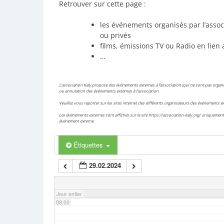
Retrouver sur cette page :
02:00
les événements organisés par l’assoc
ou privés
films, émissions TV ou Radio en lien 
03:00
…
04:00
L’association Kaly propose des événements externes à l’association (qui ne sont pas organis
ou annulation des événements externes à l’association.
Veuillez vous reporter sur les sites internet des différents organisateurs des événements
05:00
Les événements externes sont affichés sur le site https://association-kaly.org/ uniquement 
événement externe.
06:00
Étiquettes
29.02.2024
07:00
Jour entier
08:00