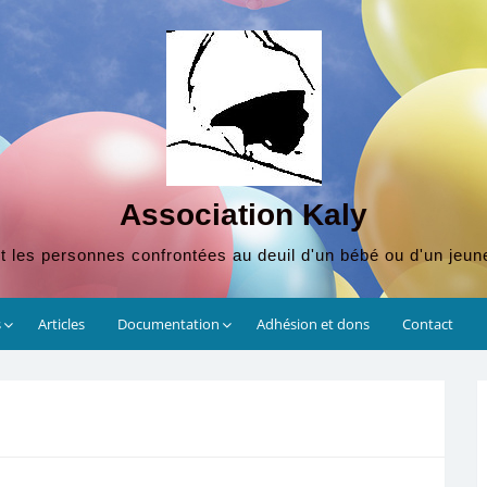
Association Kaly
t les personnes confrontées au deuil d'un bébé ou d'un jeun
s
Articles
Documentation
Adhésion et dons
Contact