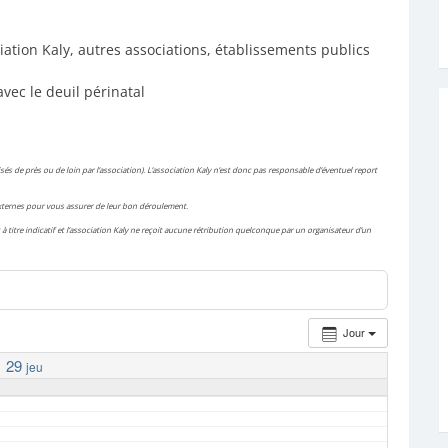
iation Kaly, autres associations, établissements publics
avec le deuil périnatal
és de près ou de loin par l’association). L’association Kaly n’est donc pas responsable d’éventuel report
 externes pour vous assurer de leur bon déroulement.
à titre indicatif et l’association Kaly ne reçoit aucune rétribution quelconque par un organisateur d’un
Jour
29
jeu