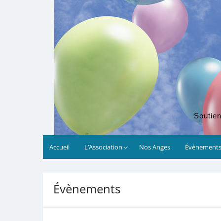
Soutien
Accueil
L’Association
Nos Anges
Évènement
00:00
Évènements
01:00